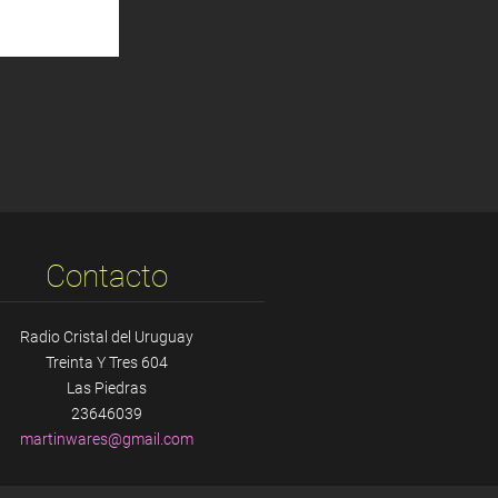
Contacto
Radio Cristal del Uruguay
Treinta Y Tres 604
Las Piedras
23646039
martinwa
res@gmai
l.com